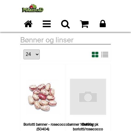
Bønner og linser
Borlotti bønner - rosecoccobønner 16x450g pk
Bønner
(50404)
borlotti/rosecocco