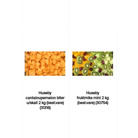
Huseby
Huseby
cantaloupemelon biter
fruktmiks mini 2 kg
u/skall 2 kg (best.vare)
(best.vare) (30754)
(31316)