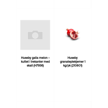
Huseby galia melon –
Huseby
kuttet i trekanter med
granateplekjerner 1
skall (H7936)
kg/pk (210801)