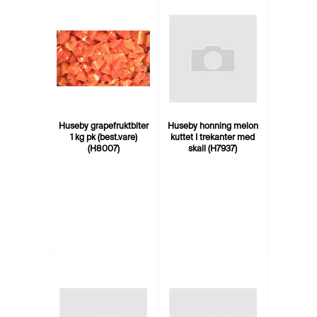
Huseby grapefruktbiter
Huseby honning melon
1 kg pk (best.vare)
kuttet I trekanter med
(H8007)
skall (H7937)