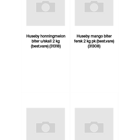
Huseby honningmelon
Huseby mango biter
biter u/skall 2 kg
fersk 2 kg pk (best.vare)
(best.vare) (31318)
(31308)